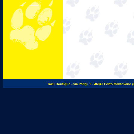
Taku Boutique - via Parigi, 2 - 46047 Porto Mantovano (