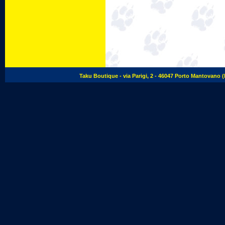
Taku Boutique - via Parigi, 2 - 46047 Porto Mantovano (