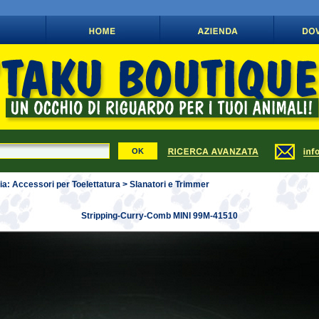
ia: Accessori per Toelettatura > Slanatori e Trimmer
Stripping-Curry-Comb MINI 99M-41510