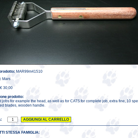
prodotto:
MAR99m41510
:
Mars
€ 30,00
ione prodotto:
st jobs for example the head, as well as for CATS for complete job, extra fine, 10 spe
ed blades, wooden handle.
à:
TI STESSA FAMIGLIA: