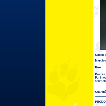
Codice 
Marchio
Prezzo:
Descriz
For fine
sharpen
Quantit
PRODOT